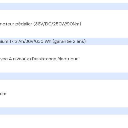
un moteur pédalier (36V/DC/250W/90Nm)
hium 17.5 Ah/36V/635 Wh (garantie 2 ans)
vec 4 niveaux d’assistance électrique
 cm