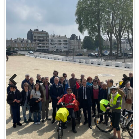
Previ
Next
ous